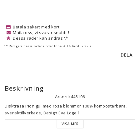
Betala säkert med kort
Maila oss, vi svarar snabbt!
Dessa rader kan ändras \*
\* Redigera dessa rader under Innehåll > Produktsida
DELA
Beskrivning
Art.nr: k445106
Disktrasa Pion gul med rosa blommor 100% komposterbara, 
svensktillverkade, Design Eva Logell
VISA MER