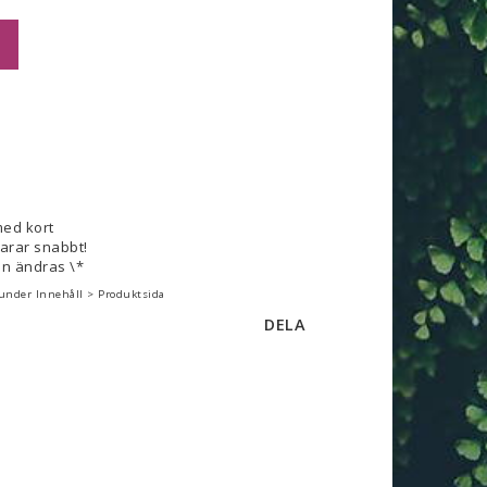
med kort
varar snabbt!
n ändras \*
 under Innehåll > Produktsida
DELA