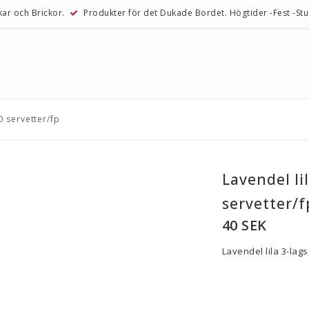
kar och Brickor.
Produkter för det Dukade Bordet. Högtider -Fest -Stude
0 servetter/fp
Lavendel li
servetter/f
40 SEK
Lavendel lila 3-lag