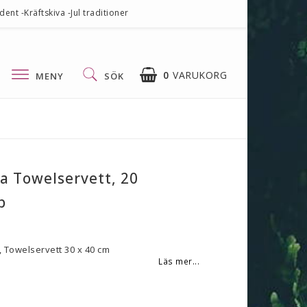
nt -Kräftskiva -Jul traditioner
0
VARUKORG
MENY
SÖK
DIN VARUKORG ÄR TOM
la Towelservett, 20
p
s, Towelservett 30 x 40 cm
Läs mer...