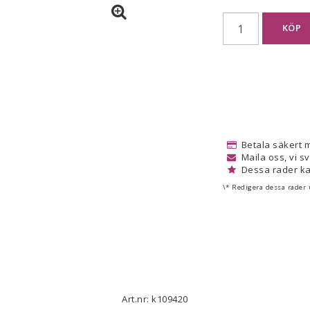
KÖP
Betala säkert 
Maila oss, vi s
Dessa rader ka
\* Redigera dessa rader
Art.nr: k109420