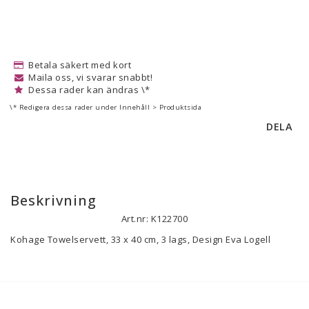
Betala säkert med kort
Maila oss, vi svarar snabbt!
Dessa rader kan ändras \*
\* Redigera dessa rader under Innehåll > Produktsida
DELA
Beskrivning
Art.nr: K122700
Kohage Towelservett, 33 x 40 cm, 3 lags, Design Eva Logell