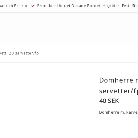
kar och Brickor.
Produkter för det Dukade Bordet. Högtider -Fest -Stude
tt, 20 servetter/fp
Domherre m
servetter/f
40 SEK
Domherre m. kärve T