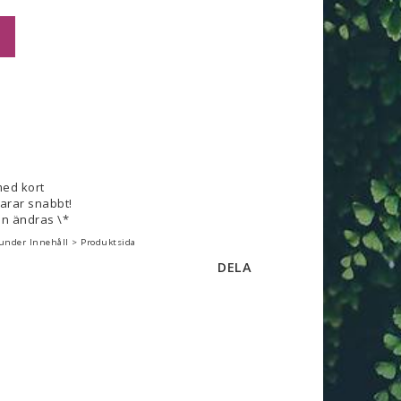
med kort
varar snabbt!
n ändras \*
 under Innehåll > Produktsida
DELA