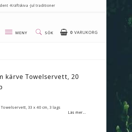
nt -Kräftskiva -Jul traditioner
0
VARUKORG
MENY
SÖK
 kärve Towelservett, 20
p
owelservett, 33 x 40 cm, 3 lags
Läs mer...