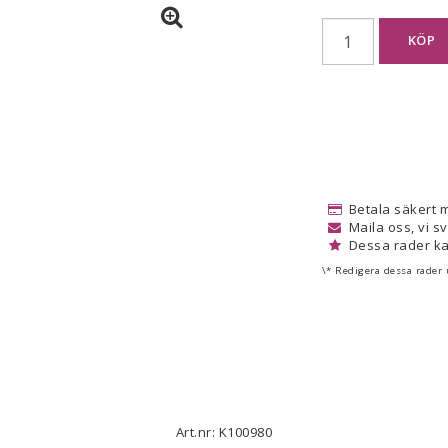
KÖP
Betala säkert 
Maila oss, vi s
Dessa rader ka
\* Redigera dessa rader
Art.nr: K100980