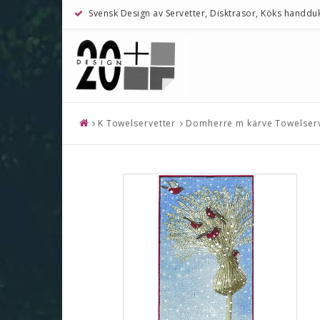
Svensk Design av Servetter, Disktrasor, Köks handdu
K Towelservetter
Domherre m kärve Towelserve