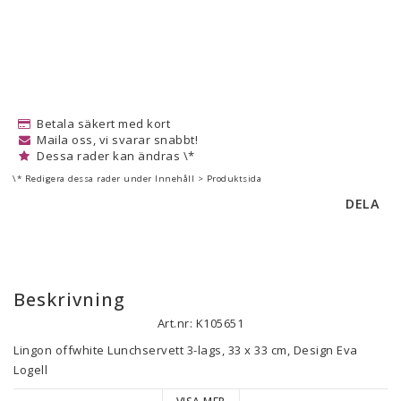
Betala säkert med kort
Maila oss, vi svarar snabbt!
Dessa rader kan ändras \*
\* Redigera dessa rader under Innehåll > Produktsida
DELA
Beskrivning
Art.nr: K105651
Lingon offwhite Lunchservett 3-lags, 33 x 33 cm, Design Eva 
Logell